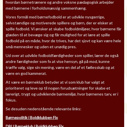
hvordan børnetrænere og andre voksne pædagogisk arbejder
med børnene i forholdsmæssig sammenhæng.
Vores formål med børnefodbold er at udvikle nysgerrige,
selvstændige og motiverede spillere og børn, der er elsker at
spille fodbold. Vi ønsker at skabe fodboldmiljøer, hvor børnene får
glæden til at bevæge sig og får mulighed for at lære at spille
fodbold på en måde, hvor de trives, har det sjovt og kan være hele
små mennesker og uden et unødig pres.
Ud over at udvikle fodboldfærdigheder som spiller, lærer de også
andre færdigheder som fx at vise hensyn, gå på mod, kunne
træffe valg, sige sin mening, være en del af et fællesskab og at
være en god kammerat.
At være en børneklub betyder at vi som klub har valgt at
prioriteret og leve op til nogen forudsætninger for skabe et
lærerigt, trygt og udviklende børnemiljø, hvor børnenes tarv, er i
fokus.
Se desuden nedenstående relevante links:
Børnepolitik i Boldklubben Fix
DBU Børneklub i Boldklubben Fix