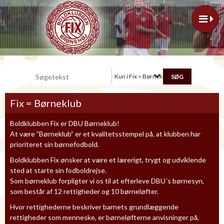
Kun i Fix = Børneklub
Fix = Børneklub
Boldklubben Fix er DBU Børneklub!
At være ”Børneklub” er et kvalitetsstempel på, at klubben har
prioriteret sin børnefodbold.
Boldklubben Fix ønsker at være et lærerigt, trygt og udviklende
sted at starte sin fodboldrejse.
Som børneklub forpligter vi os til at efterleve DBU´s børnesyn,
som består af 12 rettigheder og 10 børneløfter.
Hvor rettighederne beskriver barnets grundlæggende
rettigheder som menneske, er børneløfterne anvisninger på,