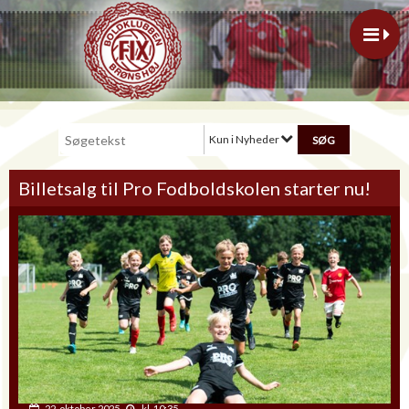
Kun i Nyheder
Billetsalg til Pro Fodboldskolen starter nu!
22. oktober 2025
kl. 10:35