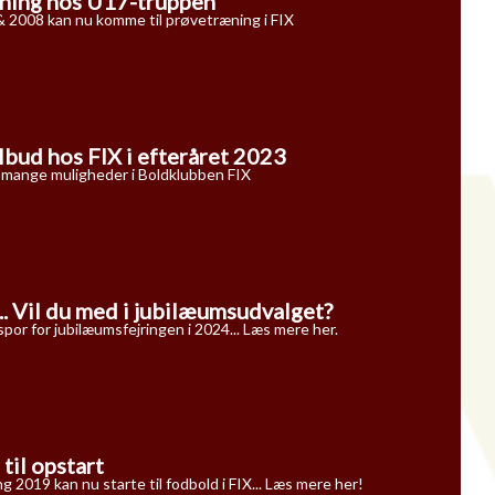
ning hos U17-truppen
 2008 kan nu komme til prøvetræning i FIX
bud hos FIX i efteråret 2023
 mange muligheder i Boldklubben FIX
... Vil du med i jubilæumsudvalget?
spor for jubilæumsfejringen i 2024... Læs mere her.
til opstart
g 2019 kan nu starte til fodbold i FIX... Læs mere her!