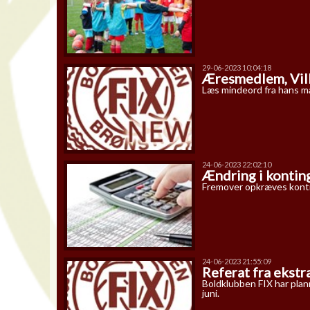
29-06-2023 10:04:18
Æresmedlem, Vill
Læs mindeord fra hans m
24-06-2023 22:02:10
Ændring i konti
Fremover opkræves kontin
24-06-2023 21:55:09
Referat fra ekst
Boldklubben FIX har plan
juni.