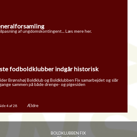
neralforsamling
l tilpasning af ungdomskontingent... Læs mere her.
rste fodboldklubber indgår historisk
der Brønshøj Boldklub og Boldklubben Fix samarbejdet og slår
rgange sammen på både drenge- og pigesiden
Ældre
Side 4 af 28
BOLDKLUBBEN FIX