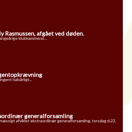
y Rasmussen, afgået ved døden.
angeårige klubkammerat...
ngentopkrævning
gent halvårligt...
raordinær generalforsamling
mæssigt afviklet ekstraordinær generalforsamling, torsdag d.22.