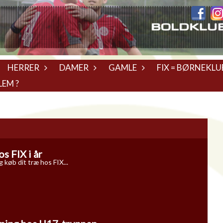
HERRER
DAMER
GAMLE
FIX = BØRNEKLU
LEM ?
s FIX i år
køb dit træ hos FIX...