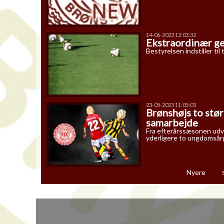
14-06-2023 12:03:32
Ekstraordinær ge
Bestyrelsen indstiller ti
23-05-2023 11:05:03
Brønshøjs to stø
samarbejde
Fra efterårssæsonen udvi
yderligere to ungdomså
Nyere