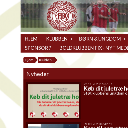
HJEM
KLUBBEN
BØRN & UNGDOM
SPONSOR ?
BOLDKLUBBEN FIX - NYT MED
Hjem
Klubben
Nyheder
22-11-2023 16:37:37
Køb dit juletræ ho
Støt klubbens ungdom og 
09-08-2023 09:42:51